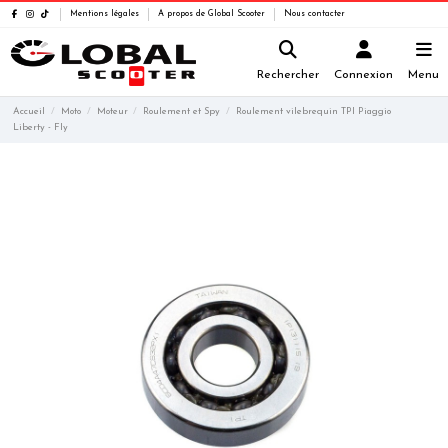
Mentions légales
A propos de Global Scooter
Nous contacter
Rechercher
Connexion
Menu
Accueil
Moto
Moteur
Roulement et Spy
Roulement vilebrequin TPI Piaggio
Liberty - Fly