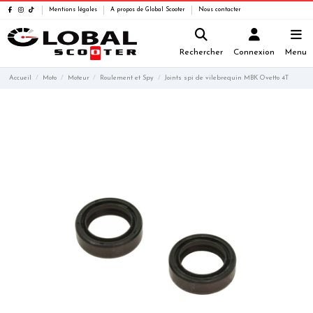
Mentions légales
A propos de Global Scooter
Nous contacter
Rechercher
Connexion
Menu
Accueil
Moto
Moteur
Roulement et Spy
Joints spi de vilebrequin MBK Ovetto 4T