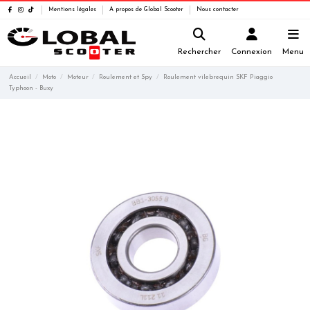
Mentions légales
A propos de Global Scooter
Nous contacter
Rechercher
Connexion
Menu
Accueil
Moto
Moteur
Roulement et Spy
Roulement vilebrequin SKF Piaggio
Typhoon - Buxy