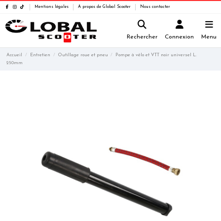
Mentions légales
A propos de Global Scooter
Nous contacter
Rechercher
Connexion
Menu
Accueil
Entretien
Outillage roue et pneu
Pompe à vélo et VTT noir universel L.
250mm