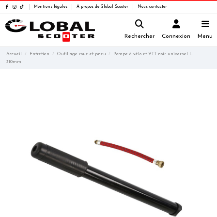
Mentions légales
A propos de Global Scooter
Nous contacter
Rechercher
Connexion
Menu
Accueil
Entretien
Outillage roue et pneu
Pompe à vélo et VTT noir universel L.
310mm