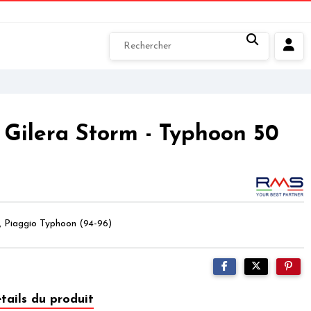
Gilera Storm - Typhoon 50
, Piaggio Typhoon (94-96)
tails du produit