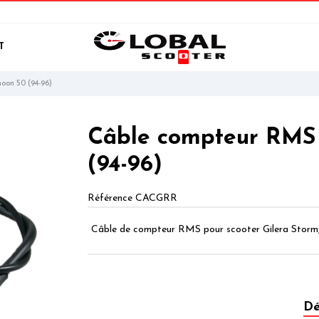
T
oon 50 (94-96)
Câble compteur RMS 
(94-96)
Référence
CACGRR
Câble de compteur RMS pour scooter Gilera Storm
Dé