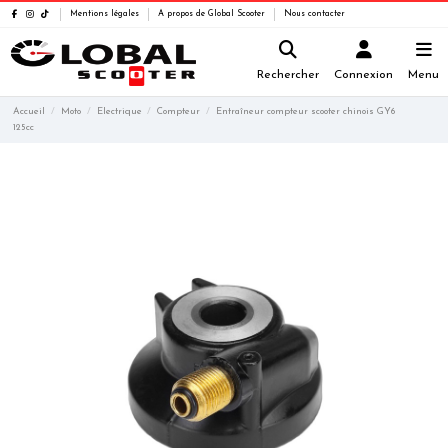
Mentions légales
A propos de Global Scooter
Nous contacter
Rechercher
Connexion
Menu
Accueil
Moto
Electrique
Compteur
Entraîneur compteur scooter chinois GY6
125cc