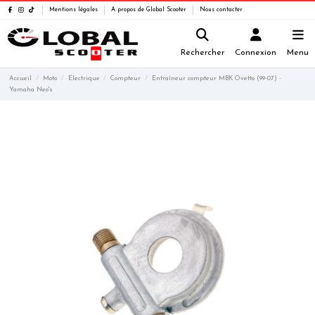
Mentions légales
A propos de Global Scooter
Nous contacter
Rechercher
Connexion
Menu
Accueil
Moto
Electrique
Compteur
Entraîneur compteur MBK Ovetto (99-07) -
Yamaha Neo's