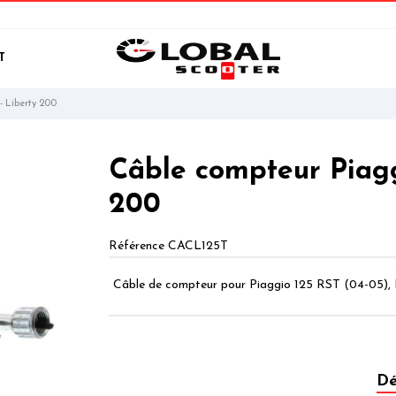
T
- Liberty 200
Câble compteur Piagg
200
Référence
CACL125T
Câble de compteur pour Piaggio 125 RST (04-05), 
Dé