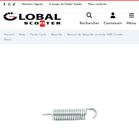
Mentions légales
A propos de Global Scooter
Nous contacter
Rechercher
Connexion
Menu
Accueil
Moto
Partie Cycle
Béquille
Ressort de béquille centrale MBK Ovetto -
Neo's