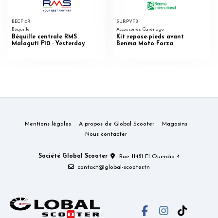
BECF10R
SURPVFB
Béquille
Accessoires Carénage
Béquille centrale RMS
Kit repose-pieds avant
Malaguti F10 - Yesterday
Benma Moto Forza
Mentions légales
A propos de Global Scooter
Magasins
Nous contacter
Société Global Scooter
Rue 11481 El Ouerdia 4
contact@global-scooter.tn