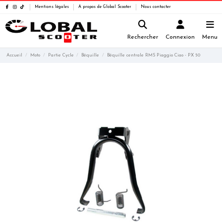
Mentions légales
A propos de Global Scooter
Nous contacter
Rechercher
Connexion
Menu
Accueil
Moto
Partie Cycle
Béquille
Béquille centrale RMS Piaggio Ciao - PX 50