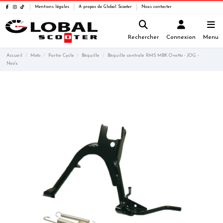
Mentions légales
A propos de Global Scooter
Nous contacter
Rechercher
Connexion
Menu
Accueil
Moto
Partie Cycle
Béquille
Béquille centrale RMS MBK Ovetto - JOG -
Neo's