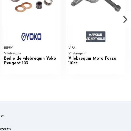
BIPEY
VIFA
Vilebrequin
Vilebrequin
Bielle de vilebrequin Yoko
Vilebrequin Moto Forza
Peugeot 103
110cc
er
ter.tn