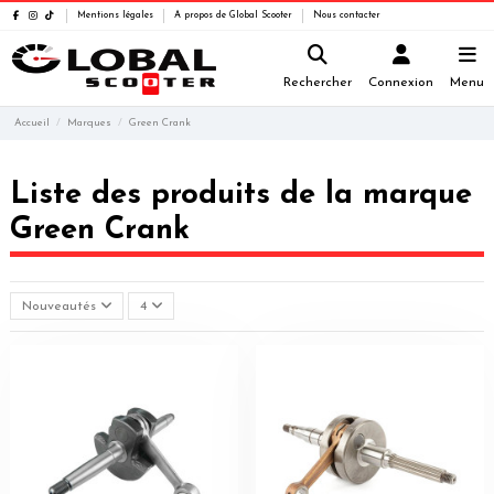
Mentions légales
A propos de Global Scooter
Nous contacter
Rechercher
Connexion
Menu
Accueil
Marques
Green Crank
Liste des produits de la marque
Green Crank
Nouveautés
4