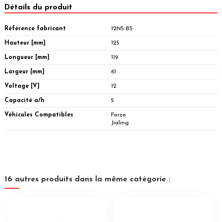
Détails du produit
Référence fabricant
12N5-BS
Hauteur [mm]
125
Longueur [mm]
119
Largeur [mm]
61
Voltage [V]
12
Capacité a/h
5
Véhicules Compatibles
Forza
Jialing
16 autres produits dans la même catégorie :