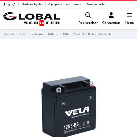
Mentions légales
A propos de Global Scooter
Nous contacter
Rechercher
Connexion
Menu
Accueil
Moto
Electrique
Batterie
Batterie Vela 12N5-BS 12V 5Ah Acide