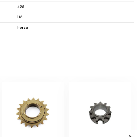
428
116
Forza