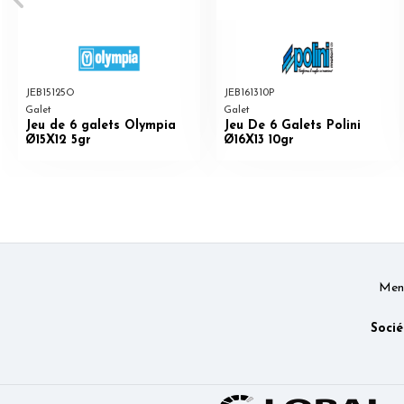
JEB15125O
JEB161310P
Galet
Galet
Jeu de 6 galets Olympia
Jeu De 6 Galets Polini
Ø15X12 5gr
Ø16X13 10gr
Ment
Socié