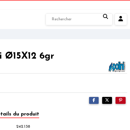
ni Ø15X12 6gr
tails du produit
242.138