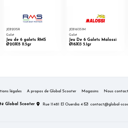
JEB2015R
JEB161351M
Galet
Galet
Jeu de 6 galets RMS
Jeu De 6 Galets Malossi
Ø20X15 11.5gr
Ø16X13 5.1gr
ions légales
A propos de Global Scooter
Magasins
Nous contact
té Global Scooter
Rue 11481 El Ouerdia 4
contact@global-scoo