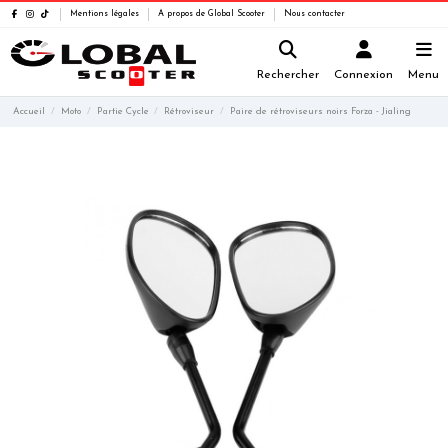
Mentions légales
A propos de Global Scooter
Nous contacter
Rechercher
Connexion
Menu
Accueil
Moto
Partie Cycle
Rétroviseur
Paire de rétroviseurs noirs Forza - Jialing