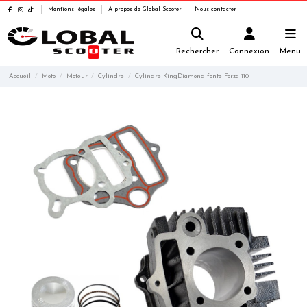
Mentions légales
A propos de Global Scooter
Nous contacter
Rechercher
Connexion
Menu
Accueil
Moto
Moteur
Cylindre
Cylindre KingDiamond fonte Forza 110