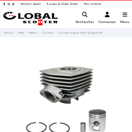
Mentions légales
A propos de Global Scooter
Nous contacter
Rechercher
Connexion
Menu
Accueil
Moto
Moteur
Cylindre
Cylindre origine fonte Peugeot 103