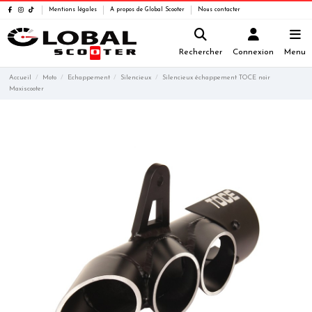
Mentions légales
A propos de Global Scooter
Nous contacter
Rechercher
Connexion
Menu
Accueil
Moto
Echappement
Silencieux
Silencieux échappement TOCE noir
Maxiscooter