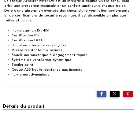
Le casque Aerostar Axter D2 est un intégral à double visière conçu pour
offrir une protection maximale et un confort supérieur à chaque trajet.
Doté d’une absorption avancée des chocs, d’une ventilation performante
et de certifications de sécurité reconnues, il est disponible en plusieurs
tailles et coloris.
Homologation IS : 4151
Certification BIS
Certification DOT
Doublure intérieure remplaçable
Visière résistante aux rayures
Boucle micrométrique à dégagement rapide
Système de ventilation dynamique
Spoiler peint
Coque ABS haute résistance aux impacts
Forme aérodynamique
Détails du produit