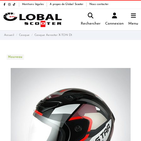
Mentions légales
A propos de Global Scooter
Nous contacter
Rechercher
Connexion
Menu
Accueil
Casque
Casque Aerostar X-TON D1
Nouveau