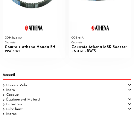
COHS125150
COB751A
Courroie
Courroie
Courroie Athena Honda SH
Courroie Athena MBK Booster
125/150cc
- Nitro - BW'S
Accueil
Univers Vélo
Moto
Casque
Équipement Motard
Entretien
Lubrifiant
Motos