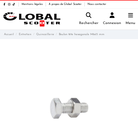
Mentions légales
A propos de Global Scooter
Nous contacter
Rechercher
Connexion
Menu
Accueil
Entretien
Quincaillerie
Boulon tête hexagonale M6x15 mm