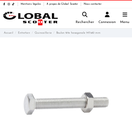
Mentions légales
A propos de Global Scooter
Nous contacter
Rechercher
Connexion
Menu
Accueil
Entretien
Quincaillerie
Boulon tête hexagonale M7x60 mm