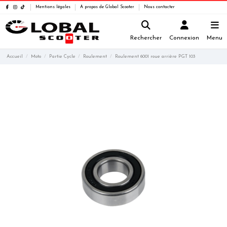
Mentions légales
A propos de Global Scooter
Nous contacter
Rechercher
Connexion
Menu
Accueil
Moto
Partie Cycle
Roulement
Roulement 6001 roue arrière PGT 103