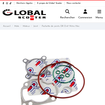
Mentions légales
A propos de Global Scooter
Nous contacter
Rechercher
Connexion
Menu
Accueil
Moto
Moteur
Joint
Pochette de joints DR D.47 Nitro 70cc