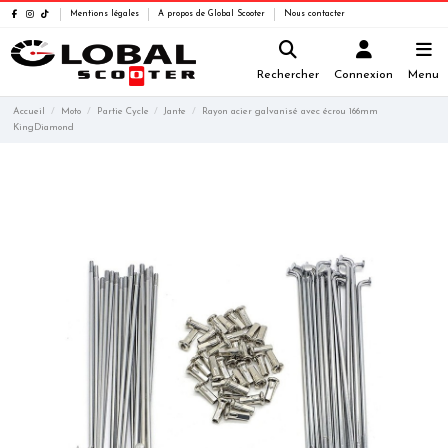
Mentions légales
A propos de Global Scooter
Nous contacter
Rechercher
Connexion
Menu
Accueil
Moto
Partie Cycle
Jante
Rayon acier galvanisé avec écrou 166mm
KingDiamond