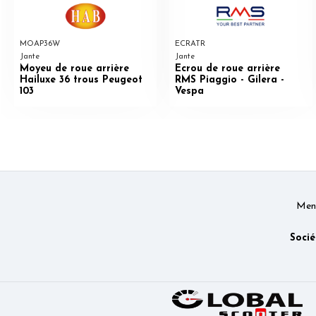
MOAP36W
ECRATR
Jante
Jante
Moyeu de roue arrière
Ecrou de roue arrière
Hailuxe 36 trous Peugeot
RMS Piaggio - Gilera -
103
Vespa
Ment
Socié