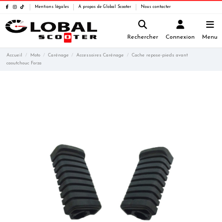
Mentions légales
A propos de Global Scooter
Nous contacter
Rechercher
Connexion
Menu
Accueil
Moto
Carénage
Accessoires Carénage
Cache repose-pieds avant
caoutchouc Forza