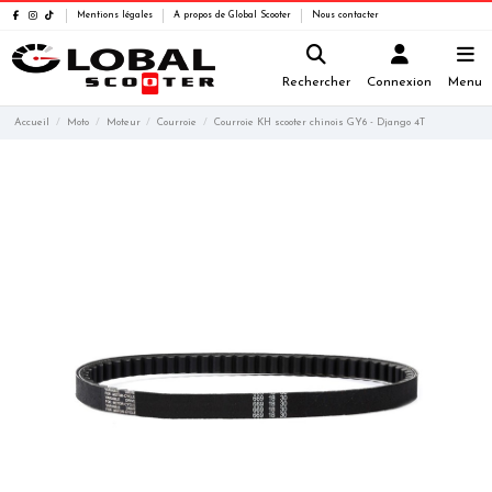
Mentions légales
A propos de Global Scooter
Nous contacter
Rechercher
Connexion
Menu
Accueil
Moto
Moteur
Courroie
Courroie KH scooter chinois GY6 - Django 4T