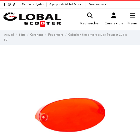
Mentions légales
A propos de Global Scooter
Nous contacter
Rechercher
Connexion
Menu
Accueil
Moto
Carénage
Feu arrière
Cabochon feu arrière rouge Peugeot Ludix
50