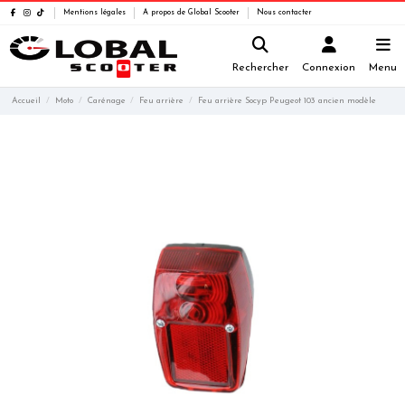
Mentions légales
A propos de Global Scooter
Nous contacter
Rechercher
Connexion
Menu
Accueil
Moto
Carénage
Feu arrière
Feu arrière Socyp Peugeot 103 ancien modèle