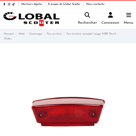
Mentions légales
A propos de Global Scooter
Nous contacter
Rechercher
Connexion
Menu
Accueil
Moto
Carénage
Feu arrière
Feu arrière complet rouge MBK Stunt -
Slider