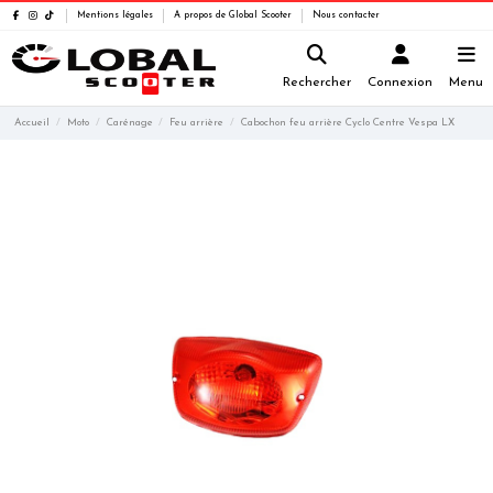
Mentions légales
A propos de Global Scooter
Nous contacter
Rechercher
Connexion
Menu
Accueil
Moto
Carénage
Feu arrière
Cabochon feu arrière Cyclo Centre Vespa LX