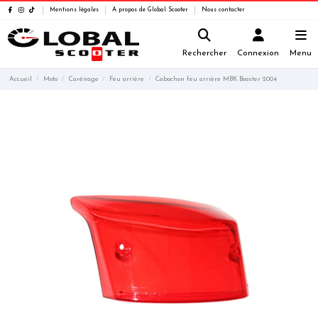
Mentions légales
A propos de Global Scooter
Nous contacter
Rechercher
Connexion
Menu
Accueil
Moto
Carénage
Feu arrière
Cabochon feu arrière MBK Booster 2004