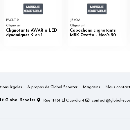
PACLT-2
JE4OA
Clignotant
Clignotant
Clignotants AV/AR à LED
Cabochons clignotants
dynamiques 2 en 1
MBK Ovetto - Neo's 50
ions légales
A propos de Global Scooter
Magasins
Nous contact
té Global Scooter
Rue 11481 El Ouerdia 4
contact@global-scoo