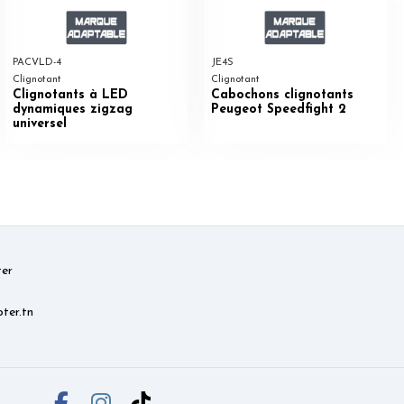
PACVLD-4
JE4S
Clignotant
Clignotant
Clignotants à LED
Cabochons clignotants
dynamiques zigzag
Peugeot Speedfight 2
universel
er
ter.tn