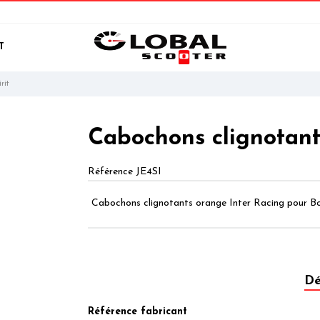
T
rit
Cabochons clignotant
Référence
JE4SI
Cabochons clignotants orange Inter Racing pour Bo
Dé
Référence fabricant