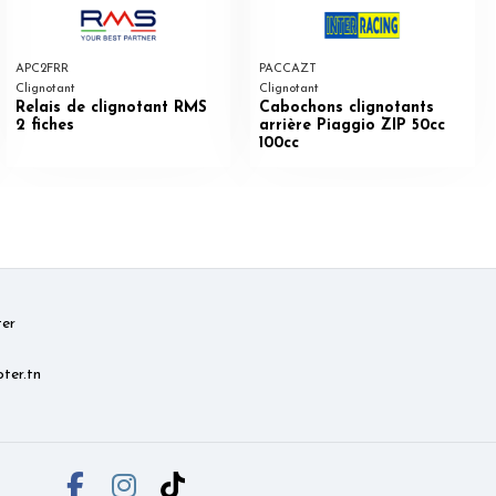
APC2FRR
PACCAZT
Clignotant
Clignotant
Relais de clignotant RMS
Cabochons clignotants
2 fiches
arrière Piaggio ZIP 50cc
100cc
er
ter.tn