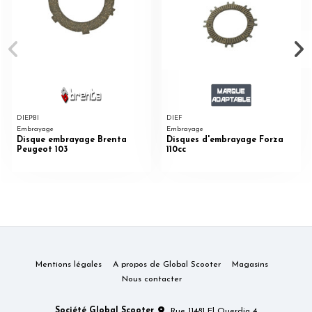
DIEPBI
DIEF
Embrayage
Embrayage
Disque embrayage Brenta
Disques d'embrayage Forza
Peugeot 103
110cc
Mentions légales
A propos de Global Scooter
Magasins
Nous contacter
Société Global Scooter
Rue 11481 El Ouerdia 4