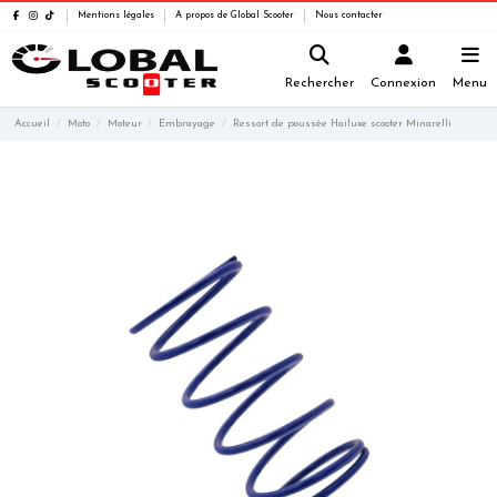
Mentions légales
A propos de Global Scooter
Nous contacter
Rechercher
Connexion
Menu
Accueil
Moto
Moteur
Embrayage
Ressort de poussée Hailuxe scooter Minarelli