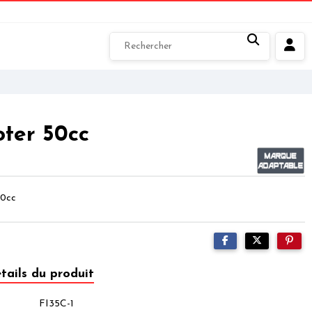
oter 50cc
50cc
tails du produit
FI35C-1