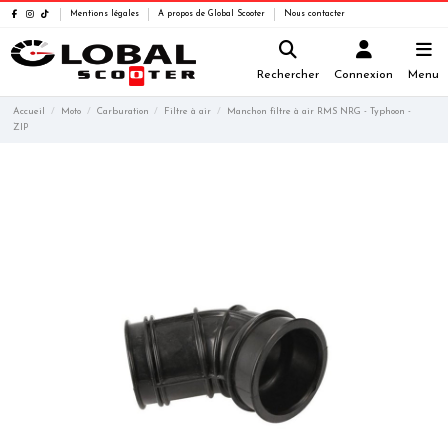
Mentions légales
A propos de Global Scooter
Nous contacter
Rechercher
Connexion
Menu
Accueil
Moto
Carburation
Filtre à air
Manchon filtre à air RMS NRG - Typhoon -
ZIP