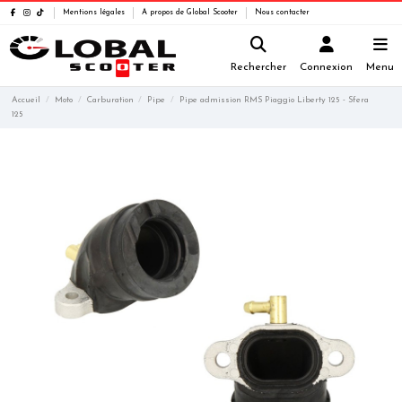
Mentions légales
A propos de Global Scooter
Nous contacter
Rechercher
Connexion
Menu
Accueil
Moto
Carburation
Pipe
Pipe admission RMS Piaggio Liberty 125 - Sfera
125