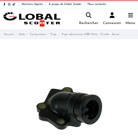
Mentions légales
A propos de Global Scooter
Nous contacter
Rechercher
Connexion
Menu
Accueil
Moto
Carburation
Pipe
Pipe admission MBK Nitro - Ovetto - Aerox