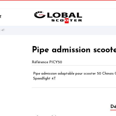
T
k 4T
Pipe admission scoote
Référence
PICY50
Pipe admission adaptable pour scooter 50 Chinois 
Speedfight 4T
Dé