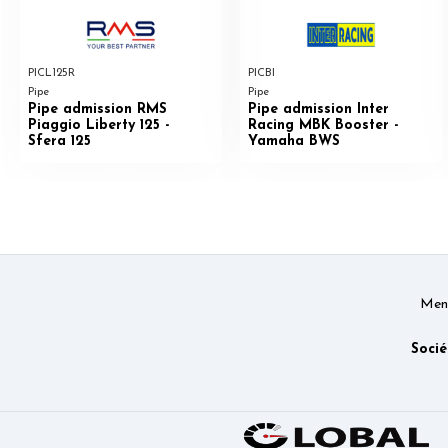
PICL125R
PICBI
Pipe
Pipe
Pipe admission RMS
Pipe admission Inter
Piaggio Liberty 125 -
Racing MBK Booster -
Sfera 125
Yamaha BWS
Ment
Socié