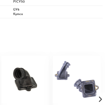
PICY50
GY6
Kymco