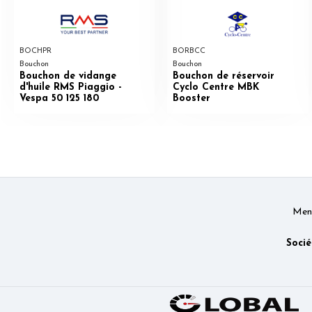
BOCHPR
BORBCC
Bouchon
Bouchon
Bouchon de vidange
Bouchon de réservoir
d'huile RMS Piaggio -
Cyclo Centre MBK
Vespa 50 125 180
Booster
Ment
Socié