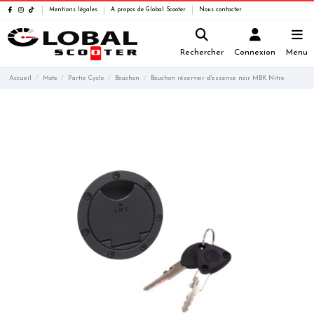
Mentions légales
A propos de Global Scooter
Nous contacter
Rechercher
Connexion
Menu
Accueil
Moto
Partie Cycle
Bouchon
Bouchon réservoir d'essence noir MBK Nitro