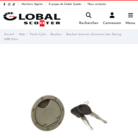
Mentions légales
A propos de Global Scooter
Nous contacter
Rechercher
Connexion
Menu
Accueil
Moto
Partie Cycle
Bouchon
Bouchon réservoir d'essence Inter Racing
MBK Nitro