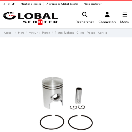
Mentions légales
A propos de Global Scooter
Nous contacter
Rechercher
Connexion
Menu
Accueil
Moto
Moteur
Piston
Piston Typhoon - Gilera - Vespa - Aprilia