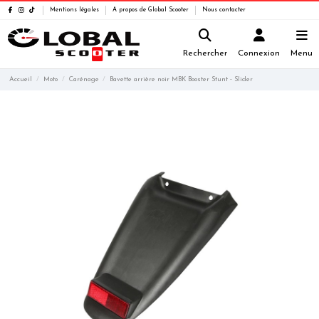
Mentions légales
A propos de Global Scooter
Nous contacter
Rechercher
Connexion
Menu
Accueil
Moto
Carénage
Bavette arrière noir MBK Booster Stunt - Slider